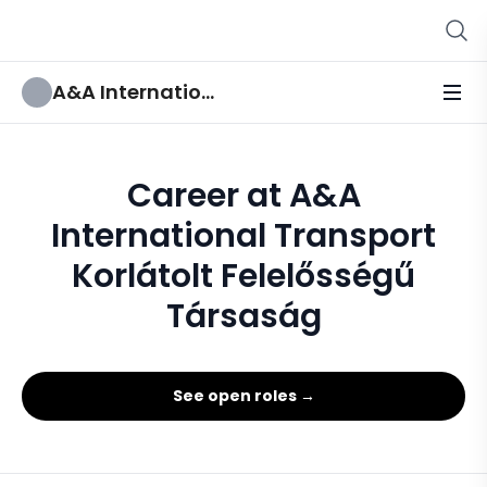
A&A International Transport Korlátolt Felelősségű Társaság
Career at A&A
International Transport
Korlátolt Felelősségű
Társaság
See open roles →