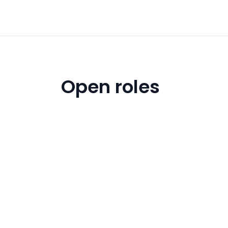
Open roles