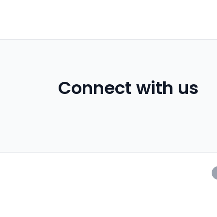
Connect with us